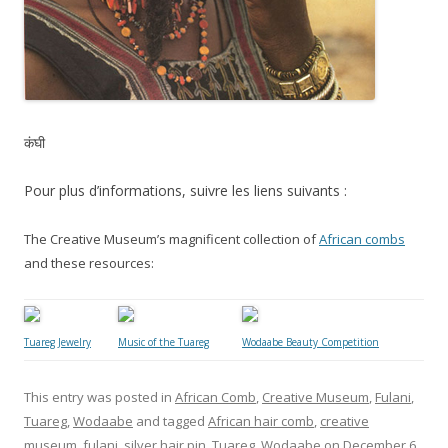
कंघी
Pour plus d’informations, suivre les liens suivants :
The Creative Museum’s magnificent collection of
African combs
and these resources:
Tuareg Jewelry
Music of the Tuareg
Wodaabe Beauty Competition
This entry was posted in
African Comb
,
Creative Museum
,
Fulani
,
Tuareg
,
Wodaabe
and tagged
African hair comb
,
creative
museum
,
fulani
,
silver hair pin
,
Tuareg
,
Wodaabe
on
December 6,