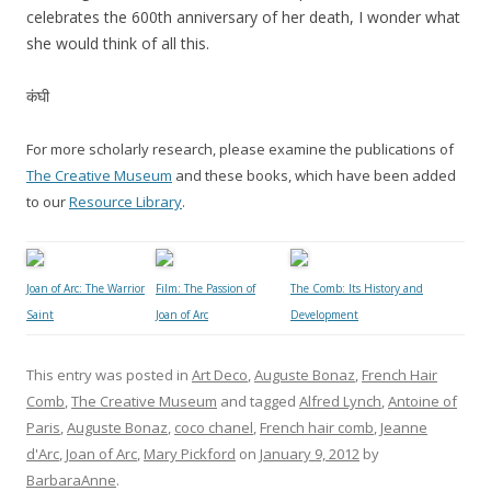
celebrates the 600th anniversary of her death, I wonder what
she would think of all this.
कंघी
For more scholarly research, please examine the publications of
The Creative Museum
and these books, which have been added
to our
Resource Library
.
Joan of Arc: The Warrior
Film: The Passion of
The Comb: Its History and
Saint
Joan of Arc
Development
This entry was posted in
Art Deco
,
Auguste Bonaz
,
French Hair
Comb
,
The Creative Museum
and tagged
Alfred Lynch
,
Antoine of
Paris
,
Auguste Bonaz
,
coco chanel
,
French hair comb
,
Jeanne
d'Arc
,
Joan of Arc
,
Mary Pickford
on
January 9, 2012
by
BarbaraAnne
.