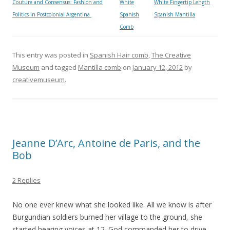
Couture and Consensus: Fashion and
White
White Fingertip Length
Politics in Postcolonial Argentina
Spanish
Spanish Mantilla
Comb
This entry was posted in
Spanish Hair comb
,
The Creative
Museum
and tagged
Mantilla comb
on
January 12, 2012
by
creativemuseum
.
Jeanne D’Arc, Antoine de Paris, and the
Bob
2 Replies
No one ever knew what she looked like. All we know is after
Burgundian soldiers burned her village to the ground, she
started hearing voices at 12. God commanded her to drive