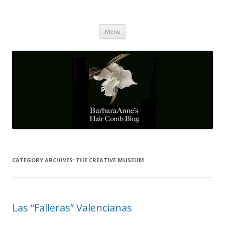
Barbaraanne's Hair Comb Blog
A Community of Scholars
Skip
Menu
to
content
CATEGORY ARCHIVES:
THE CREATIVE MUSEUM
Las “Falleras” Valencianas