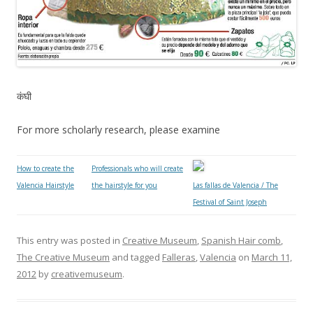
कंघी
For more scholarly research, please examine
How to create the
Professionals who will create
Valencia Hairstyle
the hairstyle for you
Las fallas de Valencia / The
Festival of Saint Joseph
This entry was posted in
Creative Museum
,
Spanish Hair comb
,
The Creative Museum
and tagged
Falleras
,
Valencia
on
March 11,
2012
by
creativemuseum
.